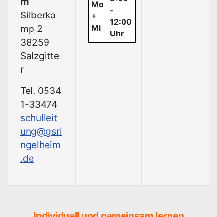
m
Mo
-
Silberka
+
12:00
mp 2
Mi
Uhr
38259
Salzgitte
r
Tel. 0534
1-33474
schulleit
ung@gsri
ngelheim
.de
Individuell und gemeinsam lernen