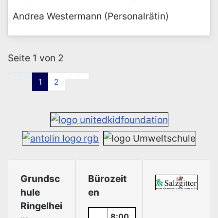
Andrea Westermann (Personalrätin)
Seite 1 von 2
1
2
Grundsc
Bürozeit
hule
en
Ringelhei
8:00