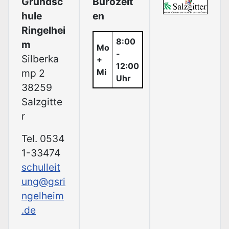
Grundsc
Bürozeit
hule
en
Ringelhei
8:00
m
Mo
-
Silberka
+
12:00
mp 2
Mi
Uhr
38259
Salzgitte
r
Tel. 0534
1-33474
schulleit
ung@gsri
ngelheim
.de