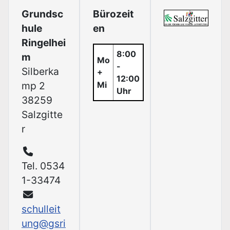
Grundsc
Bürozeit
hule
en
Ringelhei
8:00
m
Mo
-
Silberka
+
12:00
mp 2
Mi
Uhr
38259
Salzgitte
r
Tel. 0534
1-33474
schulleit
ung@gsri