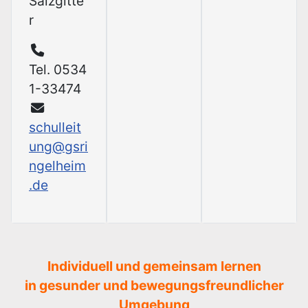
Salzgitte
r
Tel. 0534
1-33474
schulleit
ung@gsri
ngelheim
.de
Individuell und gemeinsam lernen
in gesunder und bewegungsfreundlicher
Umgebung