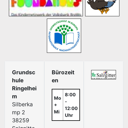
Grundsc
Bürozeit
hule
en
Ringelhei
8:00
m
Mo
-
Silberka
+
12:00
mp 2
Mi
Uhr
38259