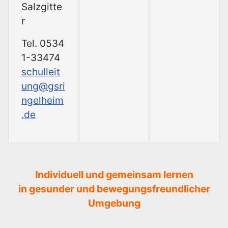
Salzgitte
r
Tel. 0534
1-33474
schulleit
ung@gsri
ngelheim
.de
Individuell und gemeinsam lernen
in gesunder und bewegungsfreundlicher
Umgebung