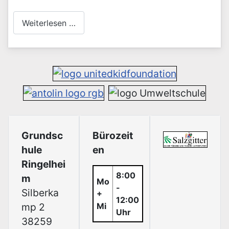
Weiterlesen …
Grundsc
Bürozeit
hule
en
Ringelhei
8:00
m
Mo
-
Silberka
+
12:00
mp 2
Mi
Uhr
38259