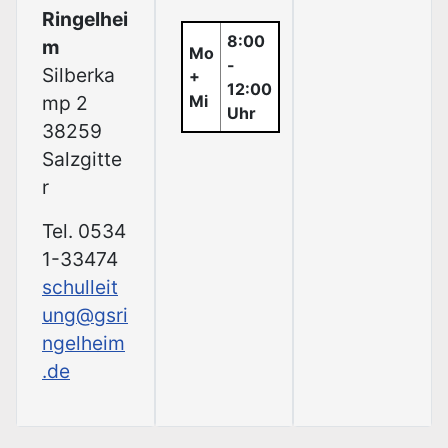
Ringelhei
8:00
m
Mo
-
Silberka
+
12:00
mp 2
Mi
Uhr
38259
Salzgitte
r
Tel. 0534
1-33474
schulleit
ung@gsri
ngelheim
.de