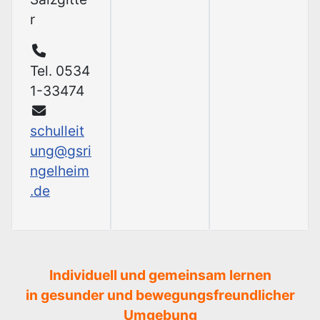
r
Tel. 0534
1-33474
schulleit
ung@gsri
ngelheim
.de
Individuell und gemeinsam lernen
in gesunder und bewegungsfreundlicher
Umgebung