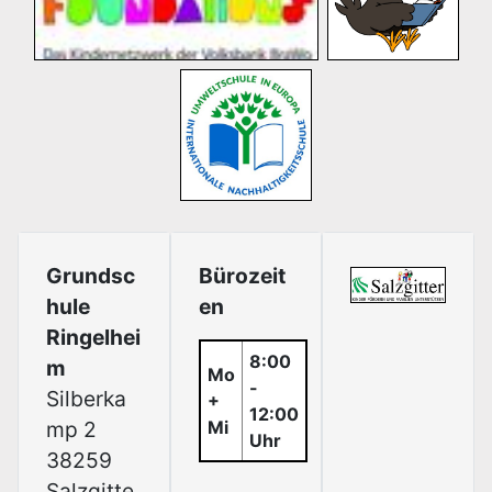
Grundsc
Bürozeit
hule
en
Ringelhei
8:00
m
Mo
-
Silberka
+
12:00
mp 2
Mi
Uhr
38259
Salzgitte